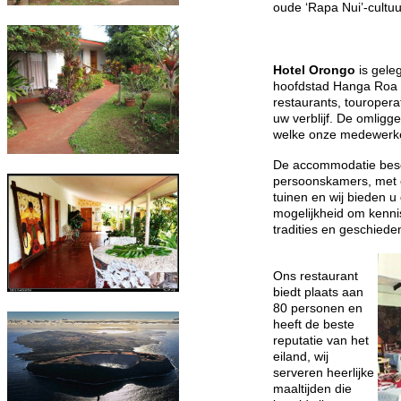
oude ‘Rapa Nui’-cultuu
Hotel Orongo
is gele
hoofdstad Hanga Roa o
restaurants, touroperat
uw verblijf. De omligg
welke onze medewerke
De accommodatie besc
persoonskamers, met 
tuinen en wij bieden u
mogelijkheid om kenni
tradities en geschiede
Ons restaurant
biedt plaats aan
80 personen en
heeft de beste
reputatie van het
eiland, wij
serveren heerlijke
maaltijden die